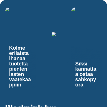
Kolme
erilaista
ihanaa
tuotetta
Siksi
pienten
kannatta
lasten
a ostaa
vaatekaa
sähköpy
ppiin
örä