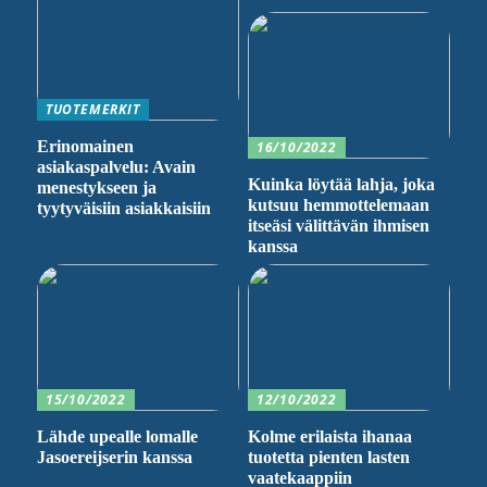
TUOTEMERKIT
Erinomainen
16/10/2022
asiakaspalvelu: Avain
Kuinka löytää lahja, joka
menestykseen ja
kutsuu hemmottelemaan
tyytyväisiin asiakkaisiin
itseäsi välittävän ihmisen
kanssa
15/10/2022
12/10/2022
Lähde upealle lomalle
Kolme erilaista ihanaa
Jasoereijserin kanssa
tuotetta pienten lasten
vaatekaappiin