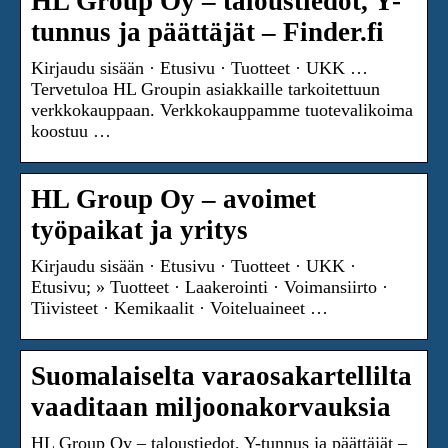
HL Group Oy – taloustiedot, Y-
tunnus ja päättäjät – Finder.fi
Kirjaudu sisään · Etusivu · Tuotteet · UKK …
Tervetuloa HL Groupin asiakkaille tarkoitettuun
verkkokauppaan. Verkkokauppamme tuotevalikoima
koostuu …
HL Group Oy – avoimet
työpaikat ja yritys
Kirjaudu sisään · Etusivu · Tuotteet · UKK ·
Etusivu; » Tuotteet · Laakerointi · Voimansiirto ·
Tiivisteet · Kemikaalit · Voiteluaineet …
Suomalaiselta varaosakartellilta
vaaditaan miljoonakorvauksia
HL Group Oy – taloustiedot, Y-tunnus ja päättäjät –