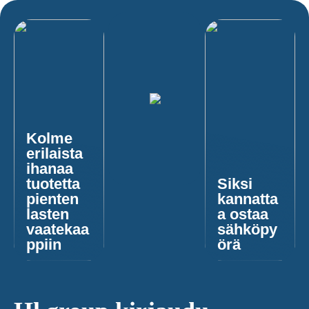
Kolme
erilaista
ihanaa
tuotetta
Siksi
pienten
kannatta
lasten
a ostaa
vaatekaa
sähköpy
ppiin
örä