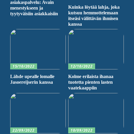
asiakaspalvelu: Avain
Kuinka löytää lahja, joka
menestykseen ja
kutsuu hemmottelemaan
tyytyväisiin asiakkaisiin
itseäsi välittävän ihmisen
kanssa
15/10/2022
12/10/2022
Lähde upealle lomalle
Kolme erilaista ihanaa
Jasoereijserin kanssa
tuotetta pienten lasten
vaatekaappiin
22/09/2022
10/09/2022