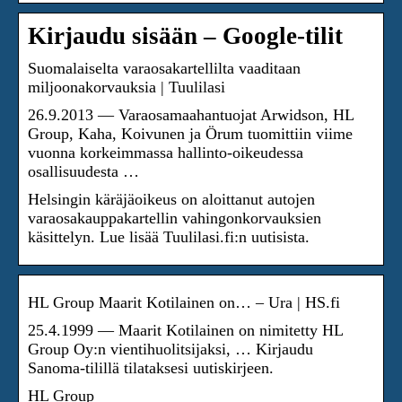
Kirjaudu sisään – Google-tilit
Suomalaiselta varaosakartellilta vaaditaan
miljoonakorvauksia | Tuulilasi
26.9.2013 — Varaosamaahantuojat Arwidson, HL
Group, Kaha, Koivunen ja Örum tuomittiin viime
vuonna korkeimmassa hallinto-oikeudessa
osallisuudesta …
Helsingin käräjäoikeus on aloittanut autojen
varaosakauppakartellin vahingonkorvauksien
käsittelyn. Lue lisää Tuulilasi.fi:n uutisista.
HL Group Maarit Kotilainen on… – Ura | HS.fi
25.4.1999 — Maarit Kotilainen on nimitetty HL
Group Oy:n vientihuolitsijaksi, … Kirjaudu
Sanoma-tilillä tilataksesi uutiskirjeen.
HL Group