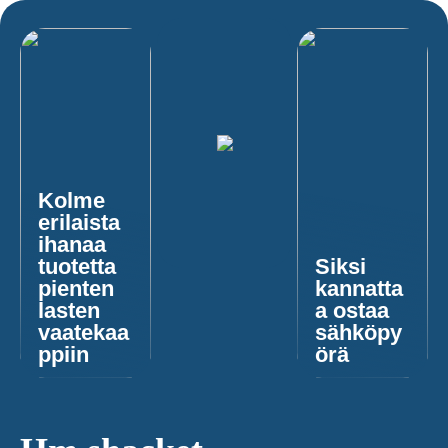
Kolme
erilaista
ihanaa
tuotetta
Siksi
pienten
kannatta
lasten
a ostaa
vaatekaa
sähköpy
ppiin
örä