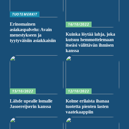
TUOTEMERKIT
Erinomainen
16/10/2022
asiakaspalvelu: Avain
Kuinka löytää lahja, joka
menestykseen ja
kutsuu hemmottelemaan
tyytyväisiin asiakkaisiin
itseäsi välittävän ihmisen
kanssa
15/10/2022
12/10/2022
Lähde upealle lomalle
Kolme erilaista ihanaa
Jasoereijserin kanssa
tuotetta pienten lasten
vaatekaappiin