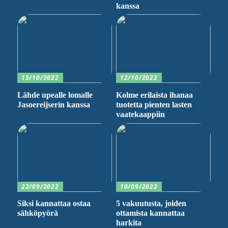
kanssa
15/10/2022
12/10/2022
Lähde upealle lomalle
Kolme erilaista ihanaa
Jasoereijserin kanssa
tuotetta pienten lasten
vaatekaappiin
22/09/2022
10/09/2022
Siksi kannattaa ostaa
5 vakuutusta, joiden
sähköpyörä
ottamista kannattaa
harkita