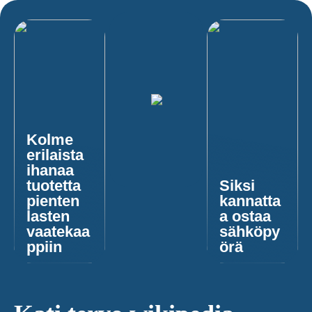
Kolme
erilaista
ihanaa
tuotetta
Siksi
pienten
kannatta
lasten
a ostaa
vaatekaa
sähköpy
ppiin
örä