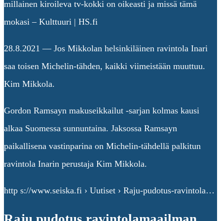
millainen kiroileva tv-kokki on oikeasti ja missä tämä
mokasi – Kulttuuri | HS.fi
28.8.2021 — Jos Mikkolan helsinkiläinen ravintola Inari
saa toisen Michelin-tähden, kaikki viimeistään muuttuu.
Kim Mikkola.
Gordon Ramsayn makuseikkailut -sarjan kolmas kausi
alkaa Suomessa sunnuntaina. Jaksossa Ramsayn
paikallisena vastinparina on Michelin-tähdellä palkitun
ravintola Inarin perustaja Kim Mikkola.
http s://www.seiska.fi › Uutiset › Raju-pudotus-ravintola…
Raju pudotus ravintolamaailman