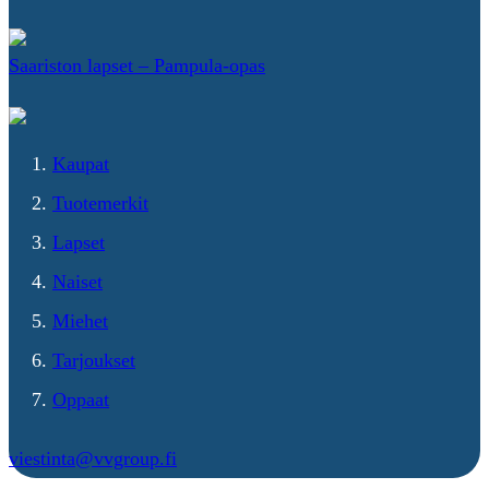
Saariston lapset – Pampula-opas
Kaupat
Tuotemerkit
Lapset
Naiset
Miehet
Tarjoukset
Oppaat
viestinta@vvgroup.fi