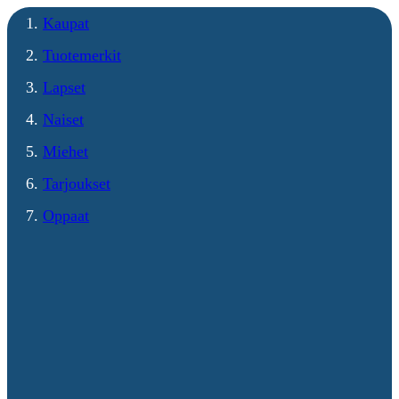
Kaupat
Tuotemerkit
Lapset
Naiset
Miehet
Tarjoukset
Oppaat