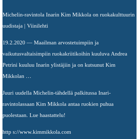
Michelin-ravintola Inarin Kim Mikkola on ruokakulttuurin
uudistaja | Viinilehti
19.2.2020 — Maailman arvostetuimpiin ja
vaikutusvaltaisimpiin ruokakriitikoihin kuuluva Andrea
Petrini kuuluu Inarin ylistäjiin ja on kutsunut Kim
Mikkolan …
Juuri uudella Michelin-tähdellä palkitussa Inari-
ravintolassaan Kim Mikkola antaa ruokien puhua
puolestaan. Lue haastattelu!
http s://www.kimmikkola.com