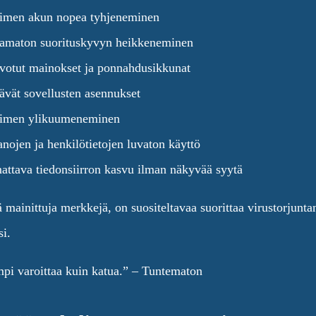
imen akun nopea tyhjeneminen
amaton suorituskyvyn heikkeneminen
ivotut mainokset ja ponnahdusikkunat
tävät sovellusten asennukset
limen ylikuumeneminen
anojen ja henkilötietojen luvaton käyttö
ttava tiedonsiirron kasvu ilman näkyvää syytä
ä mainittuja merkkejä, on suositeltavaa suorittaa virustorjunt
i.
pi varoittaa kuin katua.” – Tuntematon