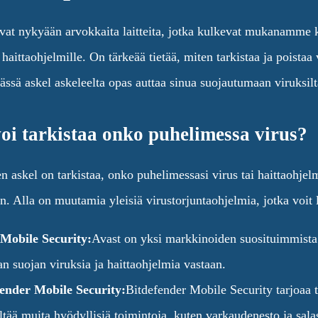
vat nykyään arvokkaita laitteita, jotka kulkevat mukanamme ka
a haittaohjelmille. On tärkeää tietää, miten tarkistaa ja poist
ssä askel askeleelta opas auttaa sinua suojautumaan viruksilt
oi tarkistaa onko puhelimessa virus?
askel on tarkistaa, onko puhelimessasi virus tai haittaohjel
n. Alla on muutamia yleisiä virustorjuntaohjelmia, jotka voit 
Mobile Security:
Avast on yksi markkinoiden suosituimmista v
an suojan viruksia ja haittaohjelmia vastaan.
ender Mobile Security:
Bitdefender Mobile Security tarjoaa 
ältää muita hyödyllisiä toimintoja, kuten varkaudenesto ja sal