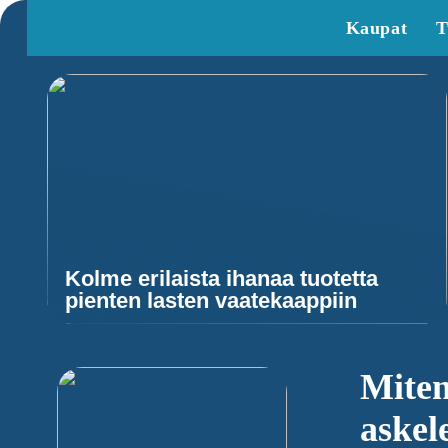
Kaupat
T
Kolme erilaista ihanaa tuotetta
pienten lasten vaatekaappiin
Miten
askel