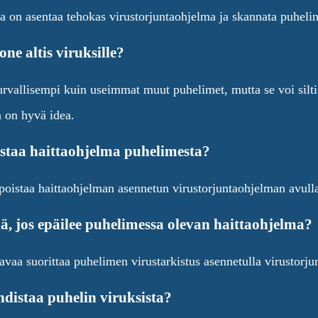
a on asentaa tehokas virustorjuntaohjelma ja skannata puhelin 
ne altis viruksille?
rvallisempi kuin useimmat muut puhelimet, mutta se voi silti
 on hyvä idea.
staa haittaohjelma puhelimesta?
 poistaa haittaohjelman asennetun virustorjuntaohjelman avull
ä, jos epäilee puhelimessa olevan haittaohjelma?
avaa suorittaa puhelimen virustarkistus asennetulla virustorju
distaa puhelin viruksista?