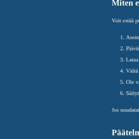
Miten e
Voit estää 
Asenn
Päivi
Lataa
Vältä
Ole v
Säily
Jos noudatat
Päätel