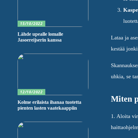
Kaspe
luotet
15/10/2022
Lähde upealle lomalle
Lataa ja ase
Jasoereijserin kanssa
kestää jonki
Skannauksen 
uhkia, se ta
12/10/2022
Miten p
Kolme erilaista ihanaa tuotetta
pienten lasten vaatekaappiin
1. Aloita vi
haittaohjelm