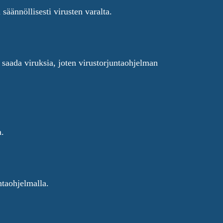
säännöllisesti virusten varalta.
 saada viruksia, joten virustorjuntaohjelman
a.
ntaohjelmalla.