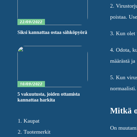
2. Virustorj
poistaa. Use
22/09/2022
Siksi kannattaa ostaa sähköpyörä
3. Kun olet 
4. Odota, ku
määrästä ja
5. Kun virus
10/09/2022
normaalisti.
5 vakuutusta, joiden ottamista
kannattaa harkita
Mitkä o
Kaupat
On muutamia 
Tuotemerkit