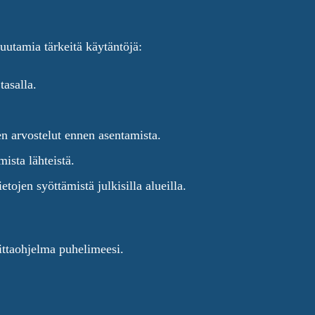
uutamia tärkeitä käytäntöjä:
tasalla.
den arvostelut ennen asentamista.
ista lähteistä.
tojen syöttämistä julkisilla alueilla.
aittaohjelma puhelimeesi.