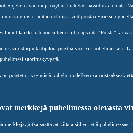
untaohjelma avautuu ja näyttää luettelon havaituista uhista. Val
immissa virustorjuntaohjelmissa voit poistaa viruksen yhdellä
valinnut kaikki haluamasi tiedostot, napsauta “Poista” tai vast
nnes virustorjuntaohjelma poistaa virukset puhelimestasi. Täm
 puhelimesi suorituskyvystä.
 on poistettu, käynnistä puhelin uudelleen varmistaaksesi, ett
vat merkkejä puhelimessa olevasta vi
merkkejä, jotka saattavat viitata siihen, että puhelimessasi o