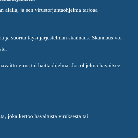
n alalla, ja sen virustorjuntaohjelma tarjoaa
a ja suorita täysi järjestelmän skannaus. Skannaus voi
sta.
vaittu virus tai haittaohjelma. Jos ohjelma havaitsee
a, joka kertoo havaitusta viruksesta tai