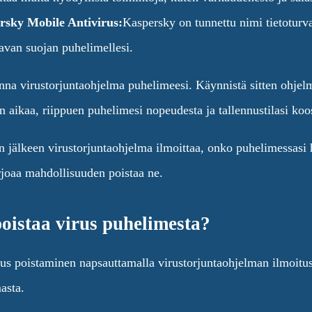
rsky Mobile Antivirus:
Kaspersky on tunnettu nimi tietoturva
tavan suojan puhelimellesi.
nna virustorjuntaohjelma puhelimeesi. Käynnistä sitten ohjelm
n aikaa, riippuen puhelimesi nopeudesta ja tallennustilasi koo
jälkeen virustorjuntaohjelma ilmoittaa, onko puhelimessasi ha
rjoaa mahdollisuuden poistaa ne.
oistaa virus puhelimesta?
rus poistaminen napsauttamalla virustorjuntaohjelman ilmoitust
asta.