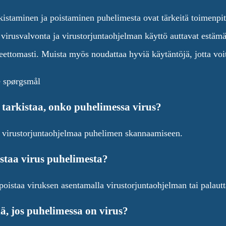
kistaminen ja poistaminen puhelimesta ovat tärkeitä toimenpit
virusvalvonta ja virustorjuntaohjelman käyttö auttavat estämä
eettomasti. Muista myös noudattaa hyviä käytäntöjä, jotta voi
e spørgsmål
 tarkistaa, onko puhelimessa virus?
ä virustorjuntaohjelmaa puhelimen skannaamiseen.
staa virus puhelimesta?
 poistaa viruksen asentamalla virustorjuntaohjelman tai palau
ä, jos puhelimessa on virus?