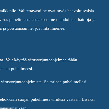
ikkialle. Valitettavasti ne ovat myös haavoittuvaisia
aa virus puhelimesta estääksemme mahdollisia haittoja ja
a ja poistamaan ne, jos niitä ilmenee.
ma. Voit käyttää virustorjuntaohjelmaa tähän
ladata puhelimeesi.
irustorjuntaohjelmista. Se tarjoaa puhelimellesi
tehokkaan suojan puhelimesi viruksia vastaan. Lisäksi
asanasuojauksen.