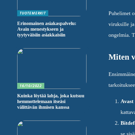
Puhelimet o
TUOTEMERKIT
Erinomainen asiakaspalvelu:
viruksille j
Avain menestykseen ja
ongelmia. Tä
tyytyväisiin asiakkaisiin
Miten v
Ensimmäinen 
tarkoituksee
16/10/2022
Kuinka löytää lahja, joka kutsuu
Avast 
hemmottelemaan itseäsi
välittävän ihmisen kanssa
kattav
Bitdef
se sis