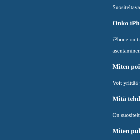
Suositeltava
Onko iPho
iPhone on tu
asentaminen
Miten poi
Voit yrittää
Mitä tehd
On suositelt
Miten puh