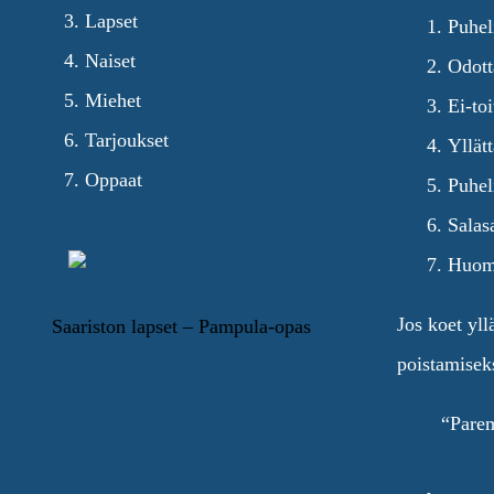
Lapset
Puhel
Naiset
Odott
Miehet
Ei-to
Tarjoukset
Yllät
Oppaat
Puhe
Salas
Huoma
Jos koet yll
Saariston lapset – Pampula-opas
poistamiseks
“Parem