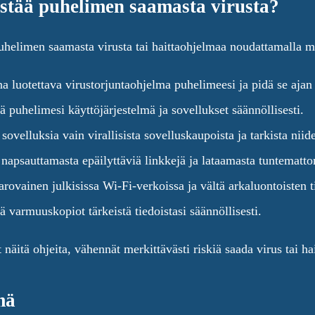
stää puhelimen saamasta virusta?
puhelimen saamasta virusta tai haittaohjelmaa noudattamalla m
a luotettava virustorjuntaohjelma puhelimeesi ja pidä se ajan 
tä puhelimesi käyttöjärjestelmä ja sovellukset säännöllisesti.
 sovelluksia vain virallisista sovelluskaupoista ja tarkista nii
 napsauttamasta epäilyttäviä linkkejä ja lataamasta tuntemattom
arovainen julkisissa Wi-Fi-verkoissa ja vältä arkaluontoisten tie
tä varmuuskopiot tärkeistä tiedoistasi säännöllisesti.
 näitä ohjeita, vähennät merkittävästi riskiä saada virus tai h
mä