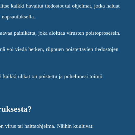
itse kaikki havaitut tiedostot tai ohjelmat, jotka haluat
 napsautuksella.
aavaa painiketta, joka aloittaa virusten poistoprosessin.
ä voi viedä hetken, riippuen poistettavien tiedostojen
ä kaikki uhkat on poistettu ja puhelimesi toimii
ruksesta?
n virus tai haittaohjelma. Näihin kuuluvat: