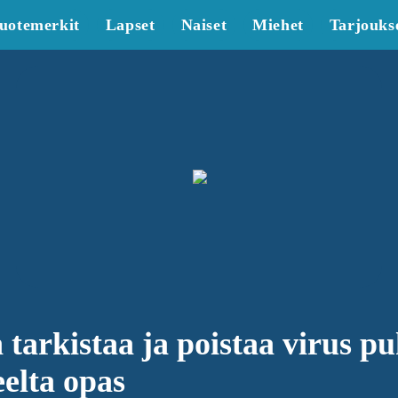
uotemerkit
Lapset
Naiset
Miehet
Tarjouks
 tarkistaa ja poistaa virus p
eelta opas