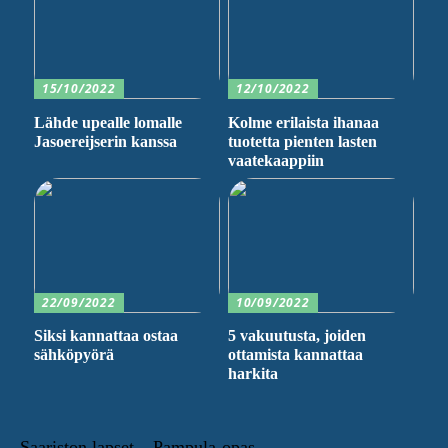
15/10/2022
12/10/2022
Lähde upealle lomalle
Kolme erilaista ihanaa
Jasoereijserin kanssa
tuotetta pienten lasten
vaatekaappiin
22/09/2022
10/09/2022
Siksi kannattaa ostaa
5 vakuutusta, joiden
sähköpyörä
ottamista kannattaa
harkita
Saariston lapset – Pampula-opas