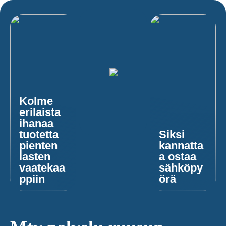
Kolme
erilaista
ihanaa
tuotetta
Siksi
pienten
kannatta
lasten
a ostaa
vaatekaa
sähköpy
ppiin
örä