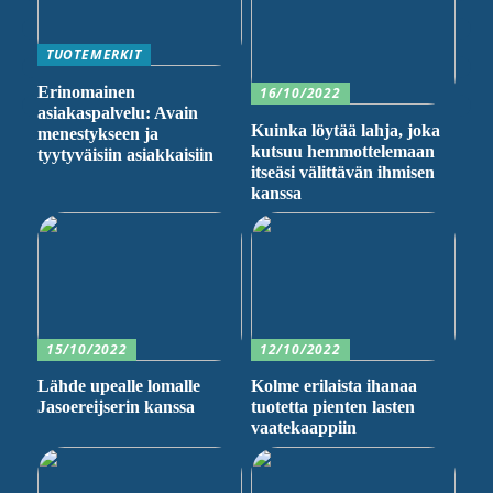
TUOTEMERKIT
Erinomainen
16/10/2022
asiakaspalvelu: Avain
Kuinka löytää lahja, joka
menestykseen ja
kutsuu hemmottelemaan
tyytyväisiin asiakkaisiin
itseäsi välittävän ihmisen
kanssa
15/10/2022
12/10/2022
Lähde upealle lomalle
Kolme erilaista ihanaa
Jasoereijserin kanssa
tuotetta pienten lasten
vaatekaappiin