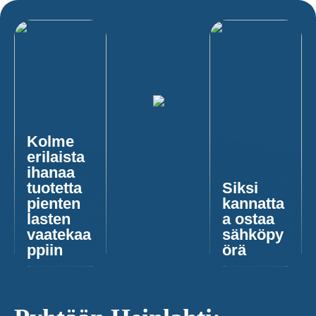
Kolme
erilaista
ihanaa
tuotetta
Siksi
pienten
kannatta
lasten
a ostaa
vaatekaa
sähköpy
ppiin
örä