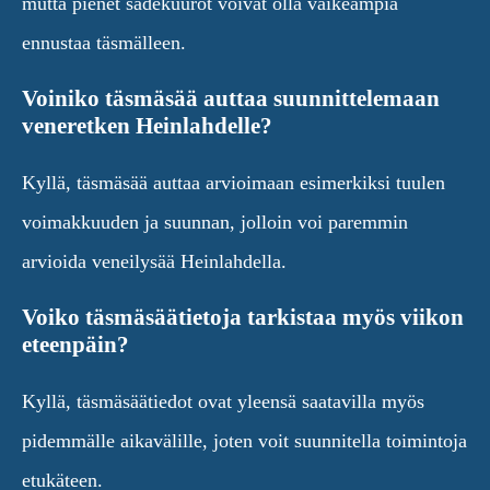
mutta pienet sadekuurot voivat olla vaikeampia
ennustaa täsmälleen.
Voiniko täsmäsää auttaa suunnittelemaan
veneretken Heinlahdelle?
Kyllä, täsmäsää auttaa arvioimaan esimerkiksi tuulen
voimakkuuden ja suunnan, jolloin voi paremmin
arvioida veneilysää Heinlahdella.
Voiko täsmäsäätietoja tarkistaa myös viikon
eteenpäin?
Kyllä, täsmäsäätiedot ovat yleensä saatavilla myös
pidemmälle aikavälille, joten voit suunnitella toimintoja
etukäteen.