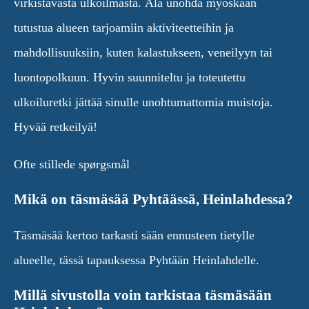
virkistävästä ulkoilmasta. Älä unohda myöskään
tutustua alueen tarjoamiin aktiviteetteihin ja
mahdollisuuksiin, kuten kalastukseen, veneilyyn tai
luontopolkuun. Hyvin suunniteltu ja toteutettu
ulkoiluretki jättää sinulle unohtumattomia muistoja.
Hyvää retkeilyä!
Ofte stillede spørgsmål
Mikä on täsmäsää Pyhtäässä, Heinlahdessa?
Täsmäsää kertoo tarkasti sään ennusteen tietylle
alueelle, tässä tapauksessa Pyhtään Heinlahdelle.
Millä sivustolla voin tarkistaa täsmäsään