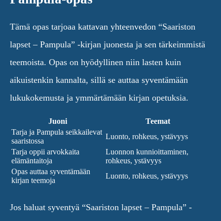
Tämä opas tarjoaa kattavan yhteenvedon “Saariston
lapset – Pampula” -kirjan juonesta ja sen tärkeimmistä
teemoista. Opas on hyödyllinen niin lasten kuin
aikuistenkin kannalta, sillä se auttaa syventämään
lukukokemusta ja ymmärtämään kirjan opetuksia.
Juoni
Teemat
Tarja ja Pampula seikkailevat
Luonto, rohkeus, ystävyys
saaristossa
Tarja oppii arvokkaita
Luonnon kunnioittaminen,
elämäntaitoja
rohkeus, ystävyys
Opas auttaa syventämään
Luonto, rohkeus, ystävyys
kirjan teemoja
Jos haluat syventyä “Saariston lapset – Pampula” -