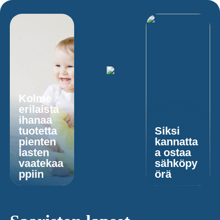
Kolme
erilaista
ihanaa
tuotetta
Siksi
pienten
kannatta
lasten
a ostaa
vaatekaa
sähköpy
ppiin
örä