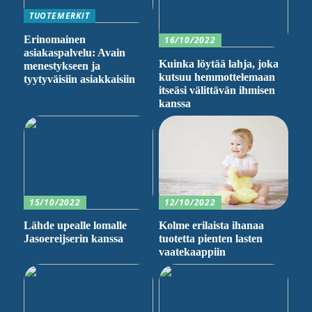
TUOTEMERKIT
Erinomainen
16/10/2022
asiakaspalvelu: Avain
Kuinka löytää lahja, joka
menestykseen ja
kutsuu hemmottelemaan
tyytyväisiin asiakkaisiin
itseäsi välittävän ihmisen
kanssa
15/10/2022
12/10/2022
Lähde upealle lomalle
Kolme erilaista ihanaa
Jasoereijserin kanssa
tuotetta pienten lasten
vaatekaappiin