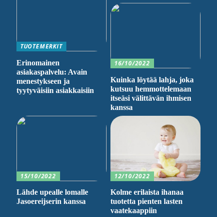
TUOTEMERKIT
Erinomainen
16/10/2022
asiakaspalvelu: Avain
Kuinka löytää lahja, joka
menestykseen ja
kutsuu hemmottelemaan
tyytyväisiin asiakkaisiin
itseäsi välittävän ihmisen
kanssa
15/10/2022
12/10/2022
Lähde upealle lomalle
Kolme erilaista ihanaa
Jasoereijserin kanssa
tuotetta pienten lasten
vaatekaappiin