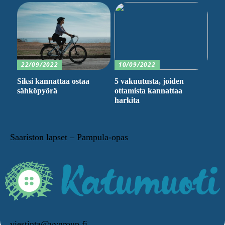
22/09/2022
10/09/2022
Siksi kannattaa ostaa
5 vakuutusta, joiden
sähköpyörä
ottamista kannattaa
harkita
Saariston lapset – Pampula-opas
viestinta@vvgroup.fi