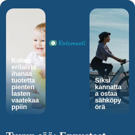
Kolme
erilaista
ihanaa
tuotetta
Siksi
pienten
kannatta
lasten
a ostaa
vaatekaa
sähköpy
ppiin
örä