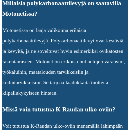
Millaisia polykarbonaattilevyjä on saatavilla
Motonetissa?
Motonetissa on laaja valikoima erilaisia
polykarbonaattilevyjä. Polykarbonaattilevyt ovat kestäviä
ja kevyitä, ja ne soveltuvat hyvin esimerkiksi ovikatosten
rakentamiseen. Motonet on erikoistunut autojen varaosiin,
työkaluihin, maatalouden tarvikkeisiin ja
kodintarvikkeisiin. Se tarjoaa laadukkaita tuotteita
kilpailukykyiseen hintaan.
Missä voin tutustua K-Raudan ulko-oviin?
Voit tutustua K-Raudan ulko-oviin menemällä lähimpään