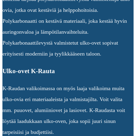
ovia, jotka ovat kestäviä ja helppohoitoisia.
Polykarbonaatti on kestävä materiaali, joka kestää hyvin
auringonvaloa ja lämpötilanvaihteluita.
Polykarbonaattilevystä valmistetut ulko-ovet sopivat
erityisesti moderniin ja tyylikkääseen taloon.
Ulko-ovet K-Rauta
K-Raudan valikoimassa on myös laaja valikoima muita
ulko-ovia eri materiaaleista ja valmistajilta. Voit valita
mm. puuovet, alumiiniovet ja lasiovet. K-Raudasta voit
löytää laadukkaan ulko-oven, joka sopii juuri sinun
tarpeisiisi ja budjettiisi.