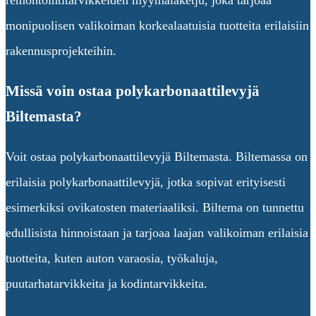
monipuolisen valikoiman korkealaatuisia tuotteita erilaisiin
rakennusprojekteihin.
Missä voin ostaa polykarbonaattilevyjä
Biltemasta?
Voit ostaa polykarbonaattilevyjä Biltemasta. Biltemassa on
erilaisia polykarbonaattilevyjä, jotka sopivat erityisesti
esimerkiksi ovikatosten materiaaliksi. Biltema on tunnettu
edullisista hinnoistaan ja tarjoaa laajan valikoiman erilaisia
tuotteita, kuten auton varaosia, työkaluja,
puutarhatarvikkeita ja kodintarvikkeita.