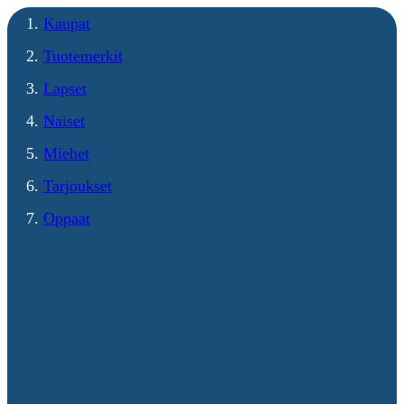
Kaupat
Tuotemerkit
Lapset
Naiset
Miehet
Tarjoukset
Oppaat