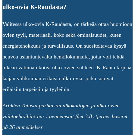
ulko-ovia K-Raudasta?
Valitessa ulko-ovia K-Raudasta, on tärkeää ottaa huomioon
ovien tyyli, materiaali, koko sekä ominaisuudet, kuten
energiatehokkuus ja turvallisuus. On suositeltavaa kysyä
neuvoa asiantuntevalta henkilökunnalta, jotta voit tehdä
oikean valinnan kotisi ulko-ovien suhteen. K-Rauta tarjoaa
laajan valikoiman erilaisia ulko-ovia, jotka sopivat
erilaisiin tarpeisiin ja tyyleihin.
Artiklen Tutustu parhaisiin ulkokattojen ja ulko-ovien
vaihtoehtoihin! har i gennemsnit fået
3.8
stjerner baseret
på
26
anmeldelser