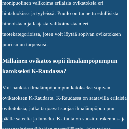
monipuolinen valikoima erilaisia ovikatoksia eri
hintaluokissa ja tyyleissä. Puuilo on tunnettu edullisista
hinnoistaan ja laajasta valikoimastaan eri
tuotekategorioissa, joten voit löytää sopivan ovikatoksen
juuri sinun tarpeisiisi.
Millainen ovikatos sopii ilmalämpöpumpun
katokseksi K-Raudassa?
Voit hankkia ilmalämpöpumpun katokseksi sopivan
ovikatoksen K-Raudasta. K-Raudassa on saatavilla erilaisia
ovikatoksia, jotka tarjoavat suojaa ilmalämpöpumpun
päälle sateelta ja lumelta. K-Rauta on suosittu rakennus- ja
remontointitarvikkeiden myymäläketju, joka tarjoaa