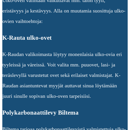
Ulko-oven valintaan vaikuttavat mm. talon tyyli,
eristävyys ja kestävyys. Alla on muutamia suosittuja ulko-
ovien vaihtoehtoja:
K-Rauta ulko-ovet
K-Raudan valikoimasta löytyy monenlaisia ulko-ovia eri
tyyleissä ja väreissä. Voit valita mm. puuovet, lasi- ja
teräslevyllä varustetut ovet sekä erilaiset valmistajat. K-
Raudan asiantuntevat myyjät auttavat sinua löytämään
juuri sinulle sopivan ulko-oven tarpeisiisi.
Polykarbonaattilevy Biltema
Biltema tarjoaa polykarbonaattilevyistä valmistettuja ulko-