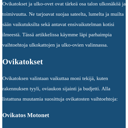
Ovikatokset ja ulko-ovet ovat tärkeä osa talon ulkonäköä ja
toimivuutta. Ne tarjoavat suojaa sateelta, lumelta ja muilta
sään vaikutuksilta sekä antavat ensivaikutelman kotisi
ilmeestä. Tässä artikkelissa käymme läpi parhaimpia
vaihtoehtoja ulkokattojen ja ulko-ovien valinnassa.
Ovikatokset
Ovikatoksen valintaan vaikuttaa moni tekijä, kuten
rakennuksen tyyli, oviaukon sijainti ja budjetti. Alla
listattuna muutamia suosittuja ovikatosten vaihtoehtoja:
Ovikatos Motonet