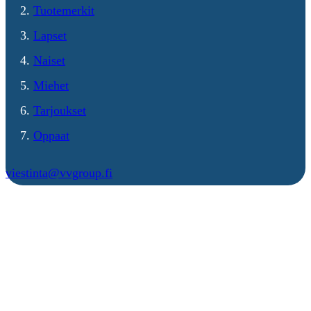
Tuotemerkit
Lapset
Naiset
Miehet
Tarjoukset
Oppaat
viestinta@vvgroup.fi