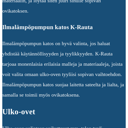
materiaalin, ja löytää siten juuri sinulle sopivan
ovikatoksen.
Ilmalämpöpumpun katos K-Rauta
Ilmalämpöpumpun katos on hyvä valinta, jos haluat
yhdistää käytännöllisyyden ja tyylikkyyden. K-Rauta
tarjoaa monenlaisia erilaisia malleja ja materiaaleja, joista
voit valita omaan ulko-oven tyyliisi sopivan vaihtoehdon.
Ilmalämpöpumpun katos suojaa laitetta sateelta ja lialta, ja
samalla se toimii myös ovikatoksena.
Ulko-ovet