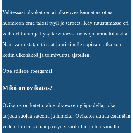
Valitessasi ulkokattoa tai ulko-ovea kannattaa ottaa
huomioon oma talosi tyyli ja tarpeet. Käy tutustumassa eri
vaihtoehtoihin ja kysy tarvittaessa neuvoja ammattilaisilta.
Näin varmistat, että saat juuri sinulle sopivan ratkaisun
kodin ulkonäköä ja toimivuutta ajatellen.
Ofte stillede spørgsmål
Mikä on ovikatos?
Ovikatos on katettu alue ulko-oven yläpuolella, joka
tarjoaa suojaa sateelta ja lumelta. Ovikatos auttaa estämään
veden, lumen ja lian pääsyn sisätiloihin ja luo samalla