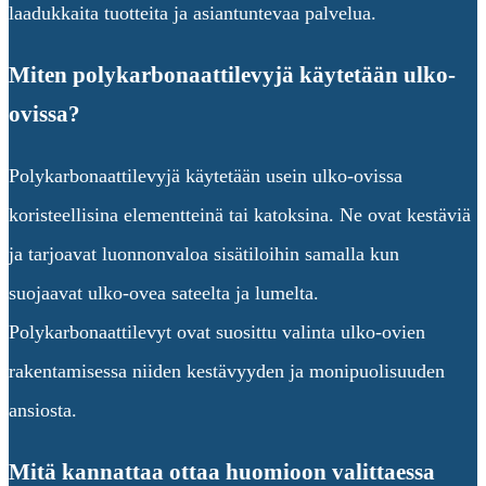
laadukkaita tuotteita ja asiantuntevaa palvelua.
Miten polykarbonaattilevyjä käytetään ulko-
ovissa?
Polykarbonaattilevyjä käytetään usein ulko-ovissa
koristeellisina elementteinä tai katoksina. Ne ovat kestäviä
ja tarjoavat luonnonvaloa sisätiloihin samalla kun
suojaavat ulko-ovea sateelta ja lumelta.
Polykarbonaattilevyt ovat suosittu valinta ulko-ovien
rakentamisessa niiden kestävyyden ja monipuolisuuden
ansiosta.
Mitä kannattaa ottaa huomioon valittaessa