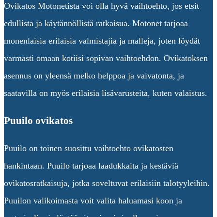
Ovikatos Motonetista voi olla hyvä vaihtoehto, jos etsit
edullista ja käytännöllistä ratkaisua. Motonet tarjoaa
monenlaisia erilaisia valmistajia ja malleja, joten löydät
varmasti omaan kotiisi sopivan vaihtoehdon. Ovikatoksen
asennus on yleensä melko helppoa ja vaivatonta, ja
saatavilla on myös erilaisia lisävarusteita, kuten valaistus.
Puuilo ovikatos
Puuilo on toinen suosittu vaihtoehto ovikatosten
hankintaan. Puuilo tarjoaa laadukkaita ja kestäviä
ovikatosratkaisuja, jotka soveltuvat erilaisiin talotyyleihin.
Puuilon valikoimasta voit valita haluamasi koon ja