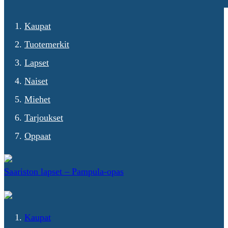
Kaupat
Tuotemerkit
Lapset
Naiset
Miehet
Tarjoukset
Oppaat
Saariston lapset – Pampula-opas
Kaupat