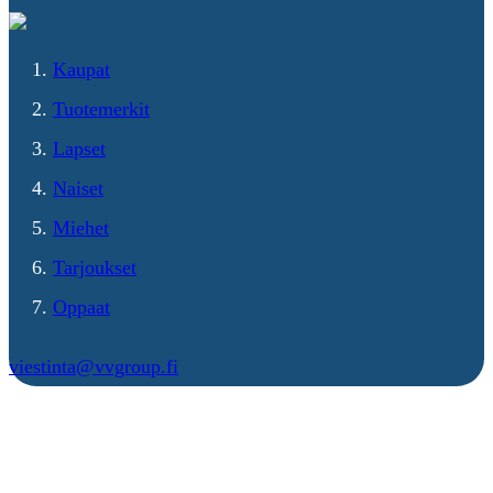
Kaupat
Tuotemerkit
Lapset
Naiset
Miehet
Tarjoukset
Oppaat
viestinta@vvgroup.fi