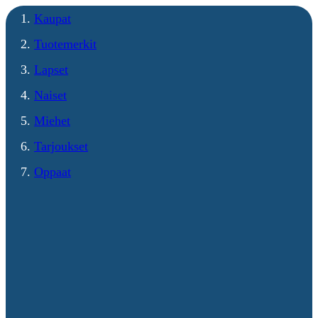
Kaupat
Tuotemerkit
Lapset
Naiset
Miehet
Tarjoukset
Oppaat