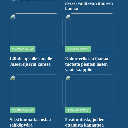
itseäsi välittävän ihmisen
kanssa
15/10/2022
12/10/2022
Lähde upealle lomalle
Kolme erilaista ihanaa
Jasoereijserin kanssa
tuotetta pienten lasten
vaatekaappiin
22/09/2022
10/09/2022
Siksi kannattaa ostaa
5 vakuutusta, joiden
sähköpyörä
ottamista kannattaa