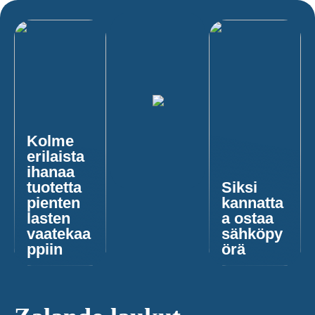
Kolme
erilaista
ihanaa
tuotetta
Siksi
pienten
kannatta
lasten
a ostaa
vaatekaa
sähköpy
ppiin
örä