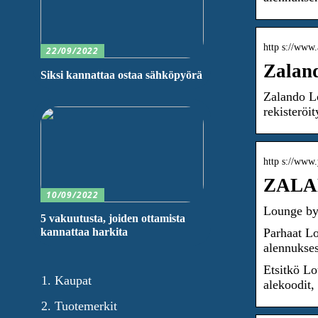
http s://www.
22/09/2022
Zaland
Siksi kannattaa ostaa sähköpyörä
Zalando Lo
rekisteröi
http s://www
ZALAN
10/09/2022
Lounge by
5 vakuutusta, joiden ottamista
kannattaa harkita
Parhaat Lo
alennukses
Etsitkö L
Kaupat
alekoodit,
Tuotemerkit