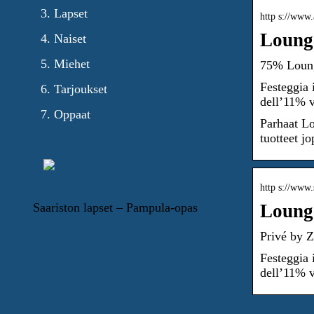
Lapset
http s://www
Lounge
Naiset
Miehet
75% Lounge
Festeggia 
Tarjoukset
dell’11% v
Oppaat
Parhaat Lo
tuotteet j
http s://www
Saariston lapset – Pampula-opas
Lounge
Privé by 
Festeggia 
dell’11% v