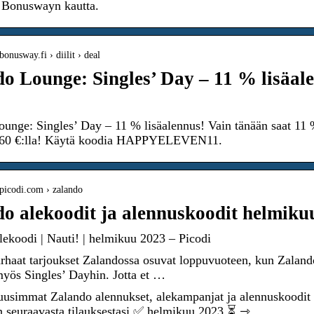
i Bonuswayn kautta.
onusway.fi › diilit › deal
o Lounge: Singles’ Day – 11 % lisäa
unge: Singles’ Day – 11 % lisäalennus! Vain tänään saat 11 
 60 €:lla! Käytä koodia HAPPYELEVEN11.
picodi.com › zalando
o alekoodit ja alennuskoodit helmiku
ekoodi | Nauti! | helmikuu 2023 – Picodi
haat tarjoukset Zalandossa osuvat loppuvuoteen, kun Zaland
myös Singles’ Dayhin. Jotta et …
usimmat Zalando alennukset, alekampanjat ja alennuskoodit 
 seuraavasta tilauksestasi ✅ helmikuu 2023 ⏳ ⇾