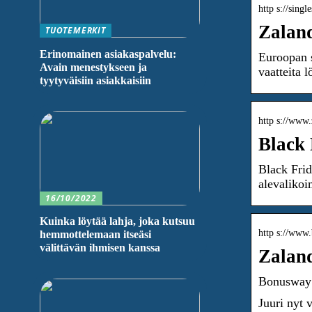
http s://singl
Zaland
TUOTEMERKIT
Erinomainen asiakaspalvelu:
Euroopan s
Avain menestykseen ja
vaatteita 
tyytyväisiin asiakkaisiin
http s://www.
Black 
Black Frid
alevalikoi
16/10/2022
Kuinka löytää lahja, joka kutsuu
http s://www.b
hemmottelemaan itseäsi
välittävän ihmisen kanssa
Zaland
Bonusway
Juuri nyt 