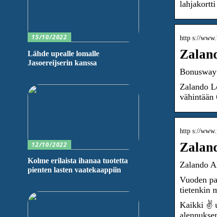
lahjakortt
15/10/2022
http s://www.b
Zaland
Lähde upealle lomalle
Jasoereijserin kanssa
Bonusway
Zalando Lo
vähintään
http s://www.
Zaland
12/10/2022
Kolme erilaista ihanaa tuotetta
Zalando Al
pienten lasten vaatekaappiin
Vuoden par
tietenkin 
Kaikki ✌ u
alennuksen