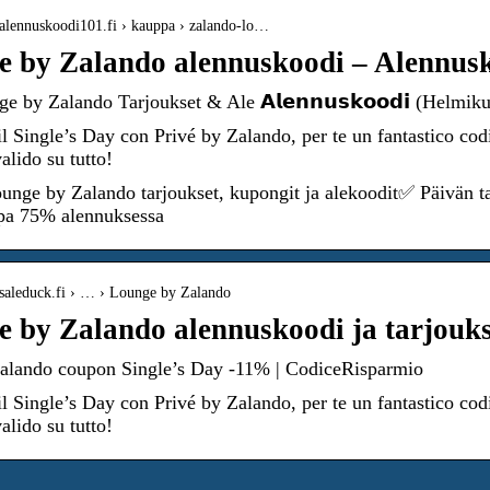
.alennuskoodi101.fi › kauppa › zalando-lo…
 by Zalando alennuskoodi – Alennusk
 by Zalando Tarjoukset & Ale 𝗔𝗹𝗲𝗻𝗻𝘂𝘀𝗸𝗼𝗼𝗱𝗶 (Helmik
il Single’s Day con Privé by Zalando, per te un fantastico cod
alido su tutto!
unge by Zalando tarjoukset, kupongit ja alekoodit✅ Päivän
opa 75% alennuksessa
.saleduck.fi › … › Lounge by Zalando
 by Zalando alennuskoodi ja tarjoukse
Zalando coupon Single’s Day -11% | CodiceRisparmio
il Single’s Day con Privé by Zalando, per te un fantastico cod
alido su tutto!