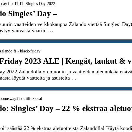
esday.fi › 11.11. Singles Day 2022
o Singles’ Day –
uurin vaatteiden verkkokauppa Zalando viettää Singles’ Dayta
löytyy vauvasta vaariin …
zalando.fi › black-friday
Friday 2023 ALE | Kengät, laukut &
ay 2022 Zalandolla on muodin ja vaatteiden alennuksia etsivä
masta löydät vaatteita ja asusteita …
onusway.fi › diilit › deal
o: Singles’ Day – 22 % ekstraa aletuo
voit säästää 22 % ekstraa aletuotteista Zalandolla! Käytä k