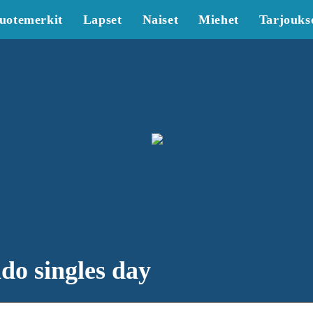
uotemerkit
Lapset
Naiset
Miehet
Tarjouks
do singles day