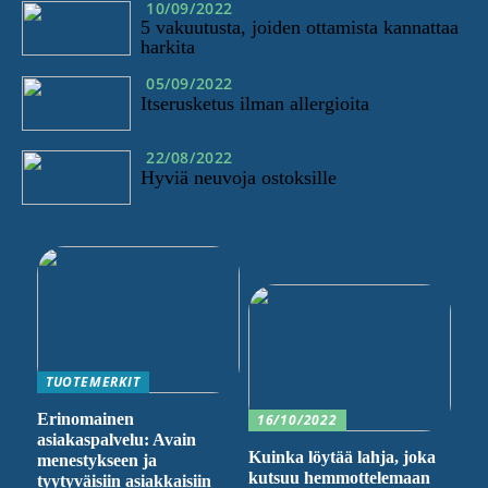
10/09/2022
5 vakuutusta, joiden ottamista kannattaa
harkita
05/09/2022
Itserusketus ilman allergioita
22/08/2022
Hyviä neuvoja ostoksille
TUOTEMERKIT
Erinomainen
16/10/2022
asiakaspalvelu: Avain
Kuinka löytää lahja, joka
menestykseen ja
kutsuu hemmottelemaan
tyytyväisiin asiakkaisiin