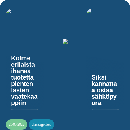
Kolme
erilaista
ihanaa
tuotetta
Siksi
pienten
kannatta
lasten
a ostaa
vaatekaa
sähköpy
ppiin
örä
23/03/2022
Uncategorized