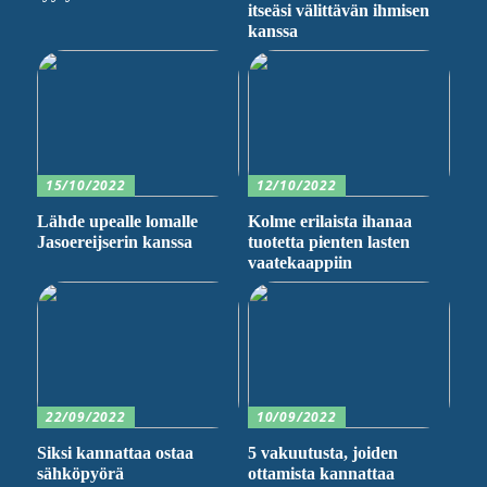
itseäsi välittävän ihmisen
kanssa
15/10/2022
12/10/2022
Lähde upealle lomalle
Kolme erilaista ihanaa
Jasoereijserin kanssa
tuotetta pienten lasten
vaatekaappiin
22/09/2022
10/09/2022
Siksi kannattaa ostaa
5 vakuutusta, joiden
sähköpyörä
ottamista kannattaa